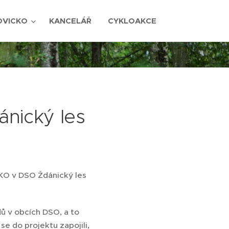
OVICKO
KANCELÁŘ
CYKLOAKCE
nický les
RKO v DSO Ždánický les
ů v obcích DSO, a to
 do projektu zapojili,