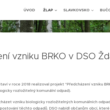
ÚVOD
ŽLAP
SLAVKOVSKO
BUČ
ní vzniku BRKO v DSO Ždá
itaví v roce 2018 realizoval projekt "Předcházení vzniku B
logicky rozložitelný komunální odpad).
cházet vzniku biologicky rozložitelných komunálních odpad
stování těchto odpadů. DSO nabídl občanům obcí, které se