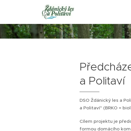
Předcháze
a Politaví
DSO Ždánický les a Pol
a Politaví" (BRKO = bio
Cílem projektu je před
formou domácího kompo