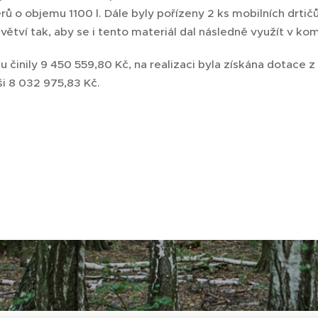
 o objemu 1100 l. Dále byly pořízeny 2 ks mobilních drtičů
větví tak, aby se i tento materiál dal následně využít v k
u činily 9 450 559,80 Kč, na realizaci byla získána dotace
ši 8 032 975,83 Kč.