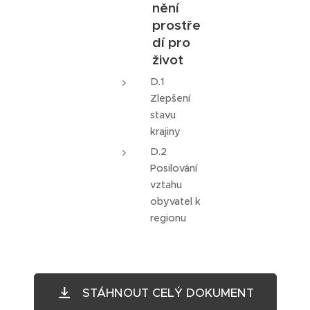
nění
prostře
dí pro
život
D.1
Zlepšení
stavu
krajiny
D.2
Posilování
vztahu
obyvatel k
regionu
STÁHNOUT CELÝ DOKUMENT