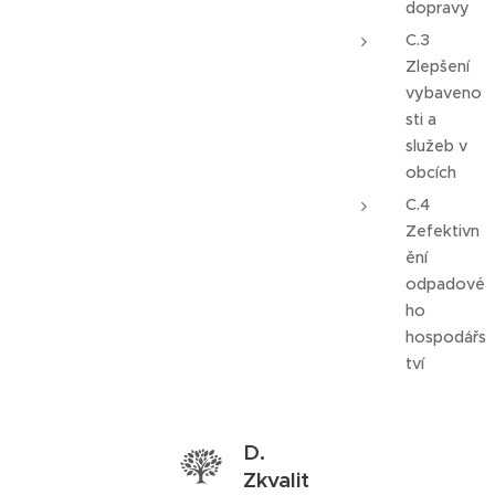
dopravy
C.3
Zlepšení
vybaveno
sti a
služeb v
obcích
C.4
Zefektivn
ění
odpadové
ho
hospodářs
tví
D.
Zkvalit