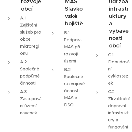
rozvoje
MAS
údržba
obcí
Slavko
infrastr
vské
uktury
A.1
bojiště
a
Zajištění
vybave
služeb pro
B.1
nosti
obce
Podpora
obcí
mikroregi
MAS při
onu
rozvoji
C.1
území
A.2
Dobudová
Společné
ní
B.2
podpůrné
cyklostez
Společné
činnosti
ek
rozvojové
činnosti
A.3
C.2
MAS a
Zastupová
Zkvalitnění
DSO
ní území
dopravní
navenek
infrastrukt
ury a
fungování