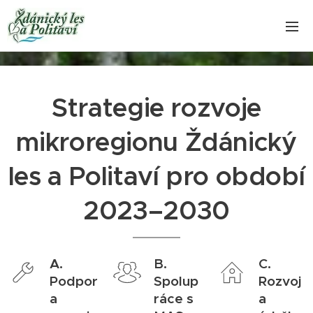
Strategie rozvoje
mikroregionu Ždánický
les a Politaví pro období
2023–2030
A.
B.
C.
Podpor
Spolup
Rozvoj
a
ráce s
a