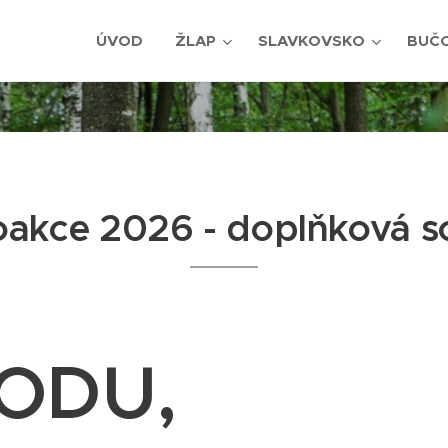
ÚVOD
ŽLAP
SLAVKOVSKO
BUČ
oakce 2026 - doplňková s
RODU,