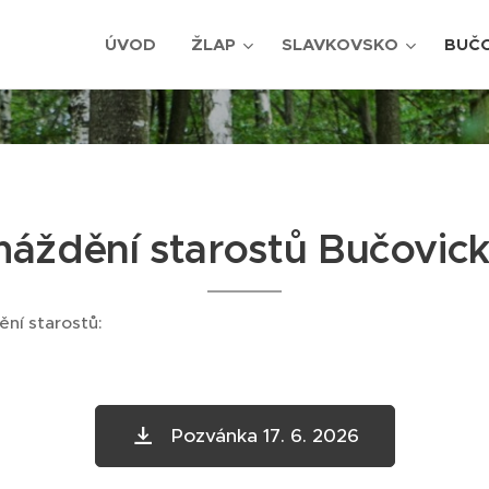
ÚVOD
ŽLAP
SLAVKOVSKO
BUČ
áždění starostů Bučovicko
ní starostů:
Pozvánka 17. 6. 2026