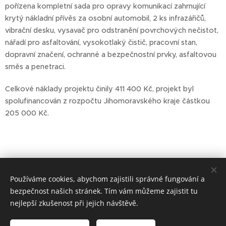
pořízena kompletní sada pro opravy komunikací zahrnující
krytý nákladní přívěs za osobní automobil, 2 ks infrazářičů,
vibrační desku, vysavač pro odstranění povrchových nečistot,
nářadí pro asfaltování, vysokotlaký čistič, pracovní stan,
dopravní značení, ochranné a bezpečnostní prvky, asfaltovou
směs a penetraci.
Celkové náklady projektu činily 411 400 Kč, projekt byl
spolufinancován z rozpočtu Jihomoravského kraje částkou
205 000 Kč.
Používáme cookies, abychom zajistili správné fungování a
bezpečnost našich stránek. Tím vám můžeme zajistit tu
nejlepší zkušenost při jejich návštěvě.
Oficiální stránky DSO Ždánický les a Politaví © 2021