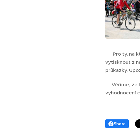
🚲 Pro ty, na 
vytisknout z 
průkazky. Upo
🚲Věříme, že l
vyhodnocení c
Share