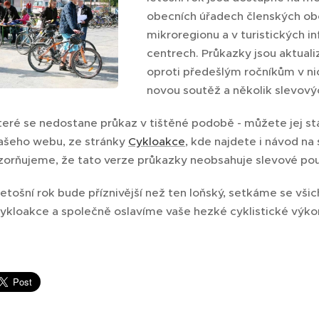
obecních úřadech členských ob
mikroregionu a v turistických i
centrech. Průkazky jsou aktual
oproti předešlým ročníkům v ni
novou soutěž a několik slevový
které se nedostane průkaz v tištěné podobě - můžete jej st
našeho webu, ze stránky
Cykloakce
, kde najdete i návod na 
zorňujeme, že tato verze průkazky neobsahuje slevové po
etošní rok bude příznivější než ten loňský, setkáme se všich
ykloakce a společně oslavíme vaše hezké cyklistické výko