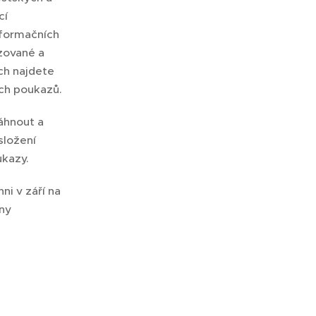
cí
nformačních
izované a
ch najdete
ch poukazů.
áhnout a
složení
ukazy.
ni v září na
ny 🙂