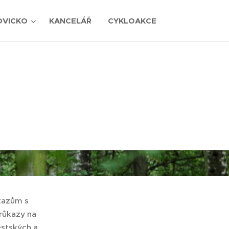
OVICKO
KANCELÁŘ
CYKLOAKCE
tazům s
růkazy na
ěstských a