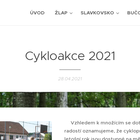
ÚVOD
ŽLAP
SLAVKOVSKO
BUČ
Cykloakce 2021
28.04.2021
🚲Vzhledem k množícím se do
radostí oznamujeme, že cyklop
letošní rok jsou dostupné na m