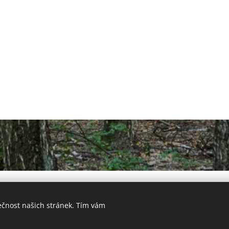
Oficiální stránky DSO Ždánický les a Politaví © 2021
ečnost našich stránek. Tím vám
Vytvořeno službou
Webnode
Cookies