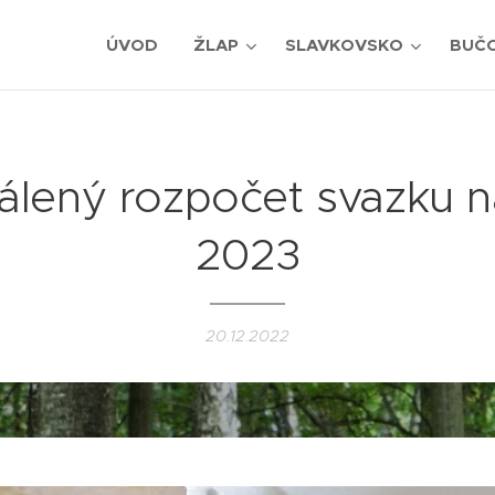
ÚVOD
ŽLAP
SLAVKOVSKO
BUČ
álený rozpočet svazku n
2023
20.12.2022