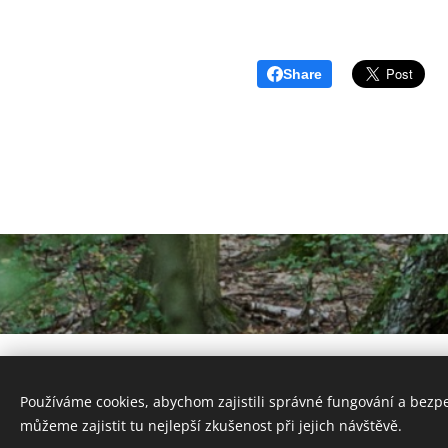
Share
Používáme cookies, abychom zajistili správné fungování a bezp
můžeme zajistit tu nejlepší zkušenost při jejich návštěvě.