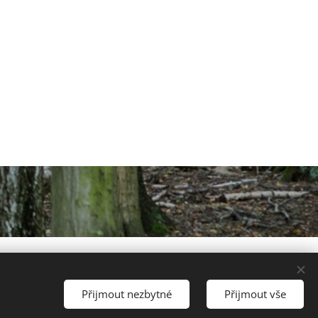
Přijmout nezbytné
Přijmout vše