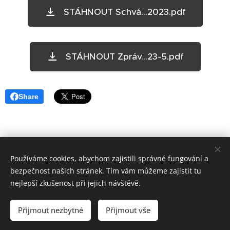
STÁHNOUT Schvá...2023.pdf
STÁHNOUT Zpráv...23-5.pdf
Share
Používáme cookies, abychom zajistili správné fungování a
bezpečnost našich stránek. Tím vám můžeme zajistit tu
nejlepší zkušenost při jejich návštěvě.
Oficiální stránky DSO Ždánický les a Politaví © 2021
Vytvořeno službou
Webnode
Cookies
Přijmout nezbytné
Přijmout vše