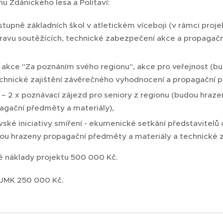
nu Ždánického lesa a Politaví:
stupně základních škol v atletickém víceboji (v rámci proj
ravu soutěžících, technické zabezpečení akce a propagač
á akce "Za poznáním svého regionu", akce pro veřejnost (b
technické zajištění závěrečného vyhodnocení a propagační 
" – 2 x poznávací zájezd pro seniory z regionu (budou hraz
agační předměty a materiály),
ské iniciativy smíření - ekumenické setkání představitelů c
dou hrazeny propagační předměty a materiály a technické za
 náklady projektu 500 000 Kč.
 JMK 250 000 Kč.