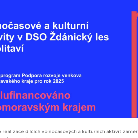
realizace dílčích volnočasových a kulturních aktivit zaměř