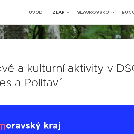
ÚVOD
ŽLAP
SLAVKOVSKO
BUČ
é a kulturní aktivity v D
es a Politaví