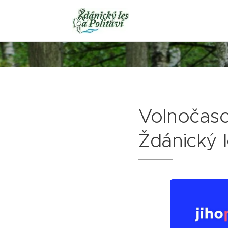
Volnočasov
Ždánický l