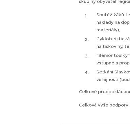
skupiny obyvatel regio
Soutěž žáků 1. 
náklady na dop
materiály),
Cykloturistick
na tiskoviny, 
"Senior toulky
vstupné a prop
Setkání Slavkov
veřejnosti (bu
Celkové předpokládané
Celková výše podpory