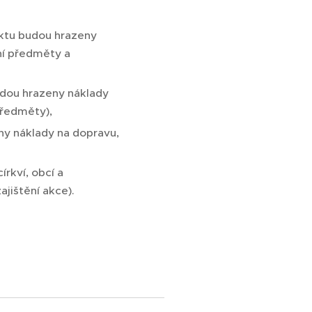
ektu budou hrazeny
ní předměty a
udou hrazeny náklady
předměty),
eny náklady na dopravu,
írkví, obcí a
jištění akce).