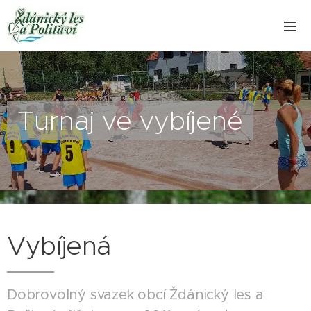
Turnaj ve vybíjené
Vybíjená
Dobrovolný svazek obcí Ždánický les a