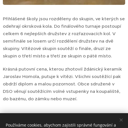
Přihlášené školy jsou rozděleny do skupin, ve kterých se
odehrají okrsková kola. Do finálového turnaje postoupí
celkem 6 nejlepších družstev z rozřazovacích kol. V
semifinále se losem určí rozdělení družstev na dvě
skupiny. Vítězové skupin soutěží o finále, druzí ze
skupin o třetí místo a třetí ze skupin o páté místo.
Krásná putovní cena, kterou zhotovil ždánický keramik
Jaroslav Homola, putuje k vítězi. Všichni soutěžící pak
obdrží diplom a malou pozornost. Obce sdružené v
DSO věnují soutěžícím volné vstupenky na koupaliště,
do bazénu, do zámku nebo muzeí.
Používáme cookies, abychom zajistili správné fungování a