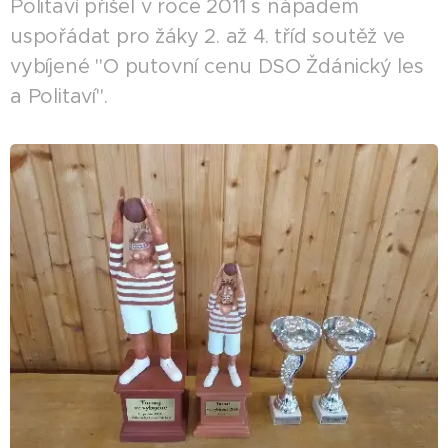
Politaví přišel v roce 2011 s nápadem
uspořádat pro žáky 2. až 4. tříd soutěž ve
vybíjené "O putovní cenu DSO Ždánický les
a Politaví".