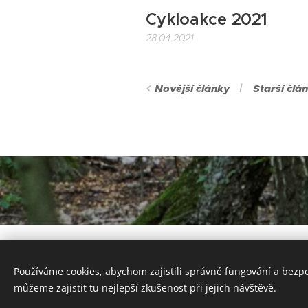
Cykloakce 2021
28.04.2021
Novější články
Starší člá
Používáme cookies, abychom zajistili správné fungování a bezp
můžeme zajistit tu nejlepší zkušenost při jejich návštěvě.