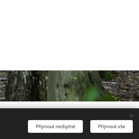
Přijmout nezbytné
Přijmout vše