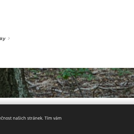
nky
Oficiální stránky DSO Ždánický les a Politaví © 2021
ečnost našich stránek. Tím vám
Vytvořeno službou
Webnode
Cookies